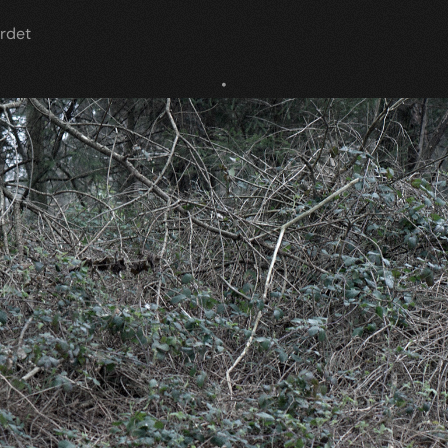
erdet
•