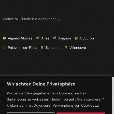
Weiter zu „
Flucht in die Provence 2
„
Aigues-Mortes
Arles
Avignon
Cucuron
Palavas-les-Flots
Tarascon
Villeneuve
Wir achten Deine Privatsphäre
Wir verwenden gegebenenfalls Cookies, um Dein
PREV POST
NEXT POST
Surferlebnis zu verbessern. Indem Du auf „Alle akzeptieren“
November-
Kreativ an der
klicken, stimmst Du unserer Verwendung von Cookies zu.
Sonnenanbetung
Wand