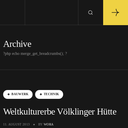
Archive
?php echo merge_get_breadcrumbs(); ?
BAUWERK
TECHNIK
Weltkulturerbe Völklinger Hütte
11. AUGUST 2013
BY
WORA