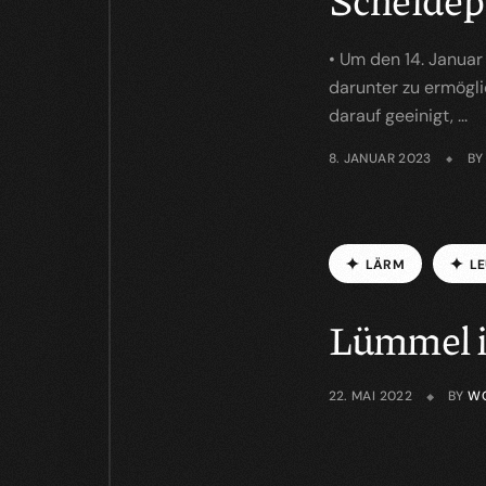
• Um den 14. Janua
darunter zu ermögl
darauf geeinigt, ...
8. JANUAR 2023
B
L
Ä
R
M
L
E
Lümmel 
22. MAI 2022
BY
W