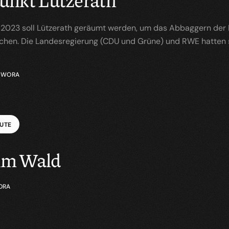
r 2023 soll Lützerath geräumt werden, um das Abbaggern der
ichen. Die Landesregierung (CDU und Grüne) und RWE hatten
Y
WORA
U
T
E
im Wald
ORA