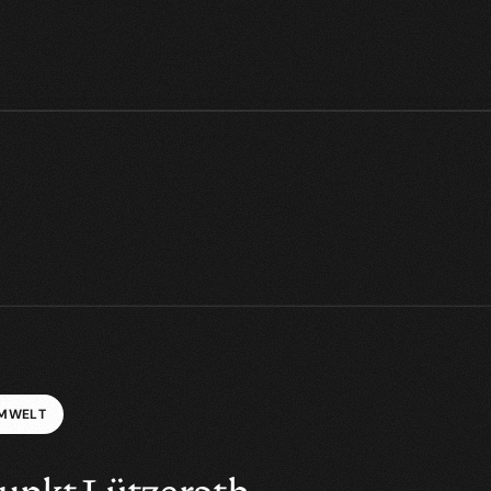
M
W
E
L
T
unkt Lützerath