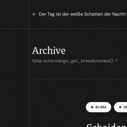
Der Tag ist der weiße Schatten der Nacht!
Archive
?php echo merge_get_breadcrumbs(); ?
K
L
I
M
A
U
Scheidep