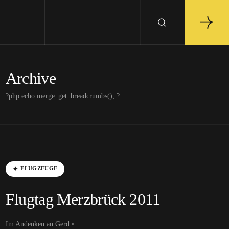
Archive
?php echo merge_get_breadcrumbs(); ?
FLUGZEUGE
Flugtag Merzbrück 2011
Im Andenken an Gerd •