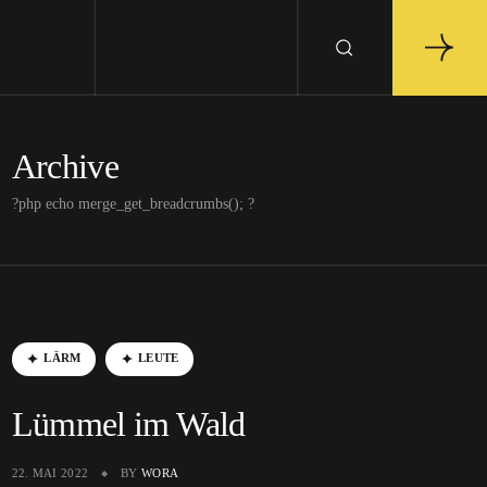
Archive
?php echo merge_get_breadcrumbs(); ?
LÄRM
LEUTE
Lümmel im Wald
22. MAI 2022
BY
WORA