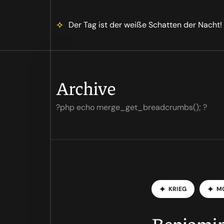
Der Tag ist der weiße Schatten der Nacht!
Archive
?php echo merge_get_breadcrumbs(); ?
K
R
I
E
G
M
Benjamin