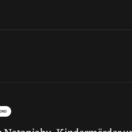
O
R
D
 Netanjahu: Kindermörder u